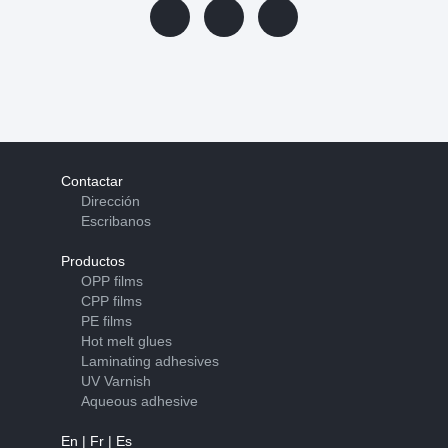
Contactar
Dirección
Escribanos
Productos
OPP films
CPP films
PE films
Hot melt glues
Laminating adhesives
UV Varnish
Aqueous adhesive
En
|
Fr
|
Es