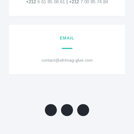
+212
6 61 85 08 61
|
+212
7 00 85 74 84
EMAIL
contact@afrimag-glue.com